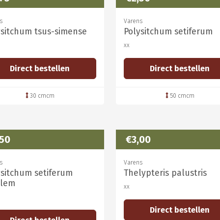
s
Varens
ysitchum tsus-simense
Polysitchum setiferum
xx
Direct bestellen
Direct bestellen
30 cmcm
50 cmcm
,50
€3,00
s
Varens
ysitchum setiferum
Thelypteris palustris
lem
xx
Direct bestellen