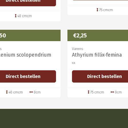
Direct bestellen
75 cmcm
40 cmcm
,50
€2,25
s
Varens
lenium scolopendrium
Athyrium fillix-femina
xx
Direct bestellen
Direct bestellen
40 cmcm
0cm
75 cmcm
0cm