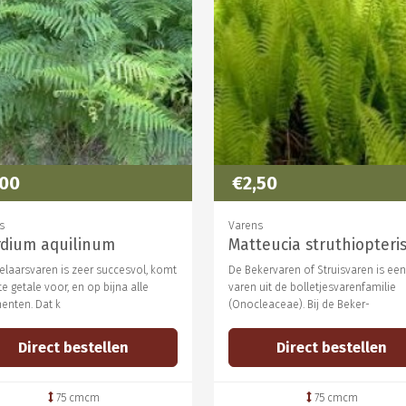
,00
€2,50
s
Varens
rdium aquilinum
Matteucia struthiopteri
elaarsvaren is zeer succesvol, komt
De Bekervaren of Struisvaren is een
te getale voor, en op bijna alle
varen uit de bolletjesvarenfamilie
nenten. Dat k
(Onocleaceae). Bij de Beker-
Direct bestellen
Direct bestellen
75 cmcm
75 cmcm