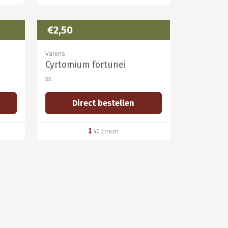
€2,50
Varens
Cyrtomium fortunei
xx
Direct bestellen
40 cmcm