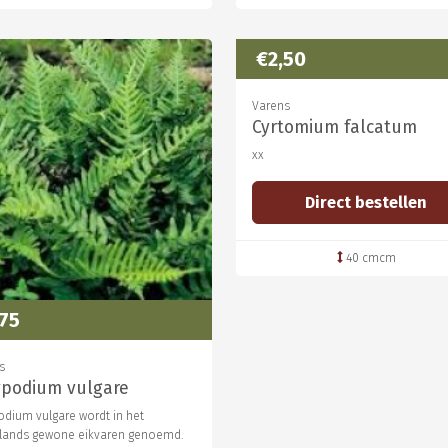
€2,50
Varens
Cyrtomium falcatum
xx
Direct bestellen
40 cmcm
,75
s
ypodium vulgare
odium vulgare wordt in het
lands gewone eikvaren genoemd.