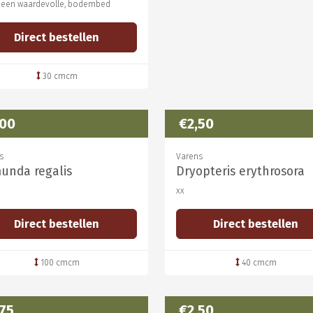
s een waardevolle, bodembed
Direct bestellen
30 cmcm
,00
€2,50
s
Varens
unda regalis
Dryopteris erythrosora
xx
Direct bestellen
Direct bestellen
100 cmcm
40 cmcm
,75
€2,50