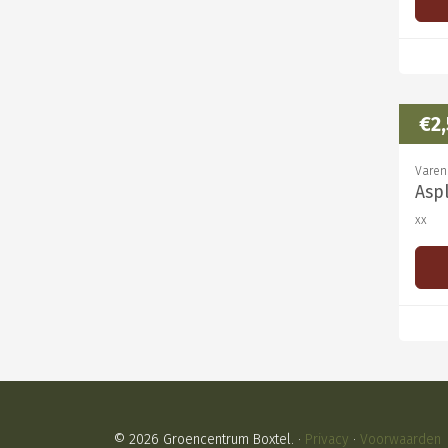
€2
Varen
Asp
xx
© 2026 Groencentrum Boxtel. ·
Privacy
·
Voorwaarden