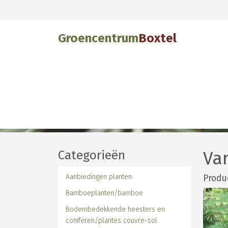
Groencentrum
Boxtel
Categorieën
Va
Aanbiedingen planten
Produ
Bamboeplanten/bamboe
Bodembedekkende heesters en
coniferen/plantes couvre-sol