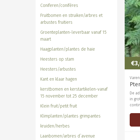
Coniferen/conifères
Fruitbomen en struiken/arbres et
arbustes fruitiers
Groenteplanten-leverbaar vanaf 15
maart
Haagplanten/plantes de haie
Heesters op stam
€3
Heesters/arbustes
Varen
Kant en klaar hagen
Pte
kerstbomen en kerstartikelen-vanaf
De ad
15 november tot 25 december
in gro
conti
Klein fruit/petit fruit
Klimplanten/plantes grimpantes
kruiden/herbes
Laanbomen/arbres d`avenue