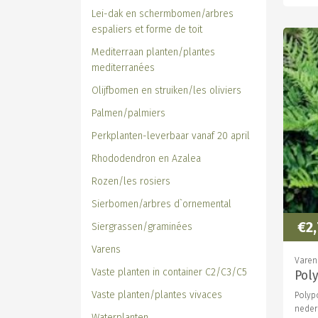
Lei-dak en schermbomen/arbres
espaliers et forme de toit
Mediterraan planten/plantes
mediterranées
Olijfbomen en struiken/les oliviers
Palmen/palmiers
Perkplanten-leverbaar vanaf 20 april
Rhododendron en Azalea
Rozen/les rosiers
Sierbomen/arbres d`ornemental
€2
Siergrassen/graminées
Varens
Varen
Vaste planten in container C2/C3/C5
Pol
Vaste planten/plantes vivaces
Polyp
neder
Waterplanten