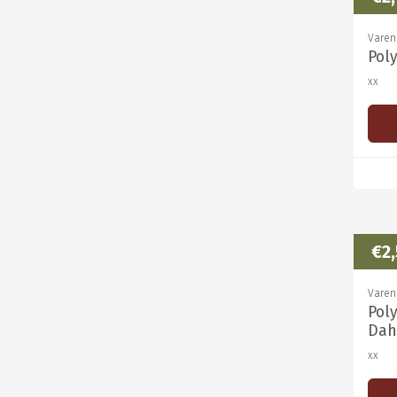
Varen
Pol
xx
€2
Varen
Pol
Dah
xx