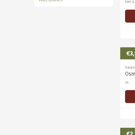
Het i
€3
Varen
Osm
xx
€2