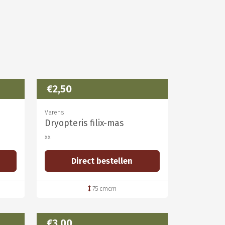
€2,50
Varens
Dryopteris filix-mas
xx
Direct bestellen
75 cmcm
€3,00