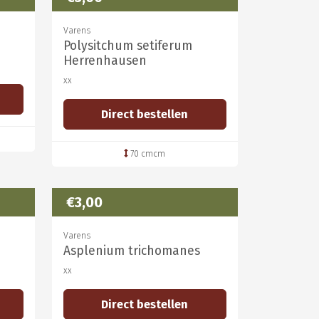
Varens
Polysitchum setiferum
Herrenhausen
xx
Direct bestellen
70 cmcm
€3,00
Varens
Asplenium trichomanes
xx
Direct bestellen