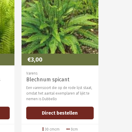
€3,00
Varens
s
Blechnum spicant
Een varensoort die op de rode lijst staat,
omdat het aantal exemplaren af lijkt te
nemen is Dubbello
Direct bestellen
30 cmcm
0cm