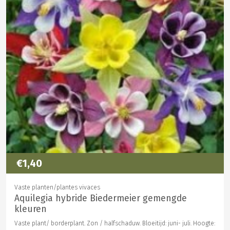
€1,40
Vaste planten/plantes vivaces
Aquilegia hybride Biedermeier gemengde
kleuren
Vaste plant/ borderplant. Zon / halfschaduw. Bloeitijd: juni- juli. Hoogte: