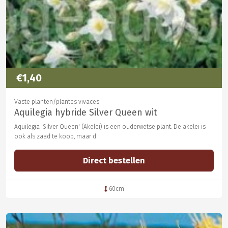
€1,40
Vaste planten/plantes vivaces
Aquilegia hybride Silver Queen wit
Aquilegia 'Silver Queen' (Akelei) is een ouderwetse plant. De akelei is
ook als zaad te koop, maar d
Direct bestellen
60cm