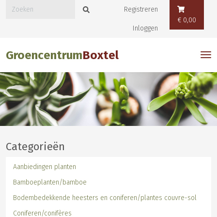
Registreren
€ 0,00
Inloggen
Groencentrum
Boxtel
Categorieën
Aanbiedingen planten
Bamboeplanten/bamboe
Bodembedekkende heesters en coniferen/plantes couvre-sol
Coniferen/conifères