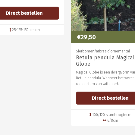
Direct bestellen
25-125-150 cmcm
€29,50
Sierbomen/arbres d`ornemental
Betula pendula Magical
Globe
Magical Globe is een dwergvorm va
Betula pendula. Wanneer het wordt
op de stam van witte berk
Direct bestellen
100/120 stamhoogtecm
6/8cm