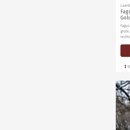
Laanb
Fag
Gol
Fagus 
grote
recht
1