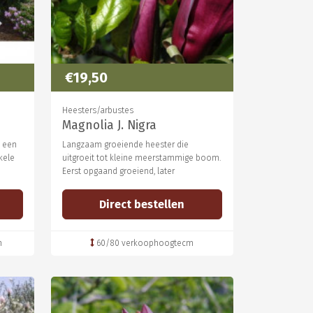
€19,50
Heesters/arbustes
Magnolia J. Nigra
s een
Langzaam groeiende heester die
kele
uitgroeit tot kleine meerstammige boom.
Eerst opgaand groeiend, later
Direct bestellen
m
60/80 verkoophoogtecm