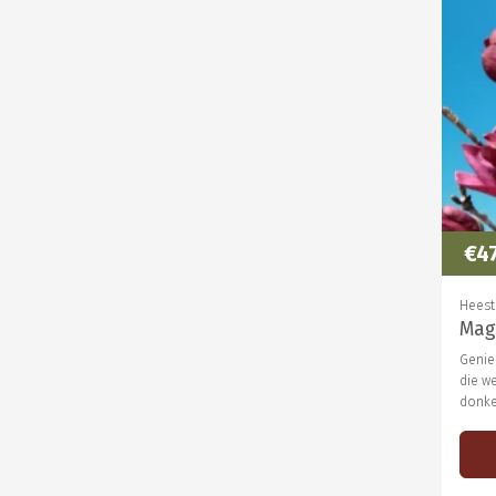
€4
Heest
Mag
Genie
die w
donker