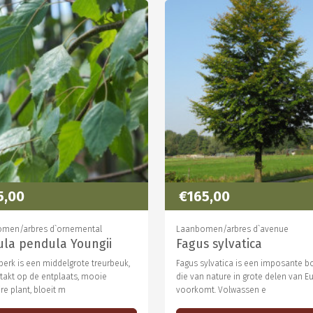
5,00
€165,00
omen/arbres d`ornemental
Laanbomen/arbres d`avenue
ula pendula Youngii
Fagus sylvatica
berk is een middelgrote treurbeuk,
Fagus sylvatica is een imposante 
rtakt op de entplaats, mooie
die van nature in grote delen van E
ire plant, bloeit m
voorkomt. Volwassen e