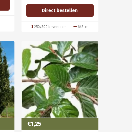
Direct bestellen
250/300 beveerdcm
6/8cm
€1,25