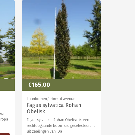
€165,00
Laanbomen/arbres d`avenue
Fagus sylvatica Rohan
Obelisk
boom
uropa
Fagus sylvatica 'Rohan Obelisk' is een
rechtopgaande boom die geselecteerd is
uit zaailingen van 'Da