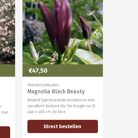
€47,50
Heesters/arbustes
Magnolia Black Beauty
Relatief laat bloeiende beverboom met
opvallend donkere blo. De hoogte na 10
n
jaar is 400 cm. De bloe
m met
Direct bestellen