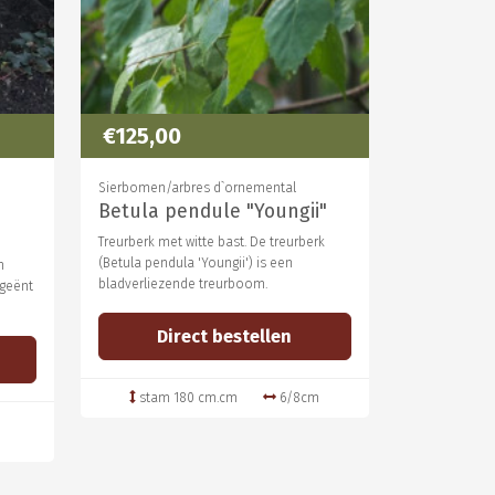
€125,00
Sierbomen/arbres d`ornemental
Betula pendule "Youngii"
Treurberk met witte bast. De treurberk
(Betula pendula 'Youngii') is een
n
bladverliezende treurboom.
 geënt
Direct bestellen
stam 180 cm.cm
6/8cm