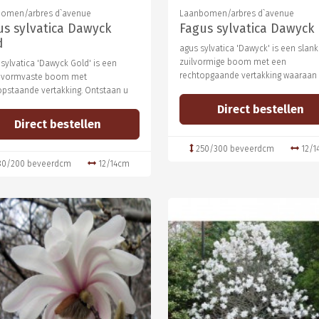
omen/arbres d`avenue
Laanbomen/arbres d`avenue
us sylvatica Dawyck
Fagus sylvatica Dawyck
d
agus sylvatica 'Dawyck' is een slank
zuilvormige boom met een
sylvatica 'Dawyck Gold' is een
rechtopgaande vertakking waaraan
, vormvaste boom met
opstaande vertakking. Ontstaan u
Direct bestellen
Direct bestellen
250/300 beveerdcm
12/1
80/200 beveerdcm
12/14cm