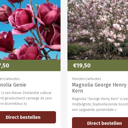
7,50
€19,50
ers/arbustes
Heesters/arbustes
nolia Genie
Magnolia George Henry
Kern
' is een Nieuw-Zeelandse cultivar
erd geselecteerd vanwege de zeer
Magnolia "George Henry Kern" is ee
e bloemkleur, rij
middelgrote, bladverliezende boo
een opgaande, pyramidale v
Direct bestellen
Direct bestellen