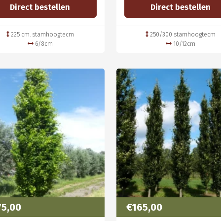
Direct bestellen
Direct bestellen
225 cm. stamhoogtecm
250/300 stamhoogtecm
6/8cm
10/12cm
75,00
€165,00