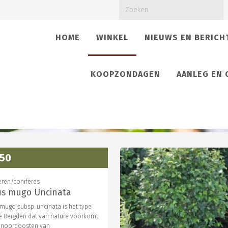
(CURRENT)
HOME
WINKEL
NIEUWS EN BERICH
KOOPZONDAGEN
AANLEG EN
,50
eren/conifères
us mugo Uncinata
 mugo subsp. uncinata is het type
e Bergden dat van nature voorkomt
t noordoosten van